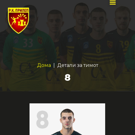
Дома
| Детали за тимот
8